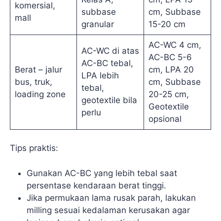
komersial,
subbase
cm, Subbase
mall
granular
15-20 cm
AC-WC 4 cm,
AC-WC di atas
AC-BC 5-6
AC-BC tebal,
Berat – jalur
cm, LPA 20
LPA lebih
bus, truk,
cm, Subbase
tebal,
loading zone
20-25 cm,
geotextile bila
Geotextile
perlu
opsional
Tips praktis:
Gunakan AC-BC yang lebih tebal saat
persentase kendaraan berat tinggi.
Jika permukaan lama rusak parah, lakukan
milling sesuai kedalaman kerusakan agar