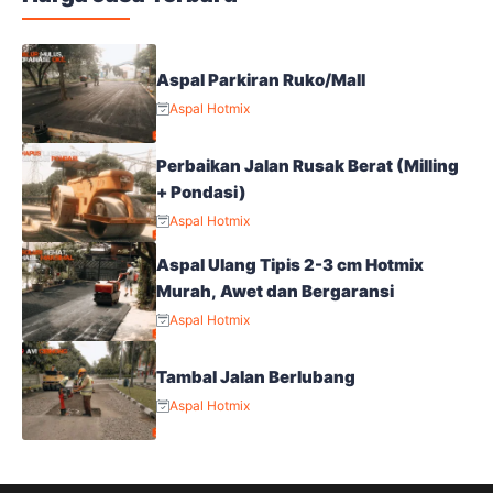
Aspal Parkiran Ruko/Mall
Aspal Hotmix
Perbaikan Jalan Rusak Berat (Milling
+ Pondasi)
Aspal Hotmix
Aspal Ulang Tipis 2-3 cm Hotmix
Murah, Awet dan Bergaransi
Aspal Hotmix
Tambal Jalan Berlubang
Aspal Hotmix