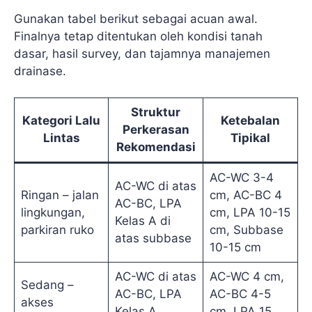
Gunakan tabel berikut sebagai acuan awal.
Finalnya tetap ditentukan oleh kondisi tanah
dasar, hasil survey, dan tajamnya manajemen
drainase.
Struktur
Kategori Lalu
Ketebalan
Perkerasan
Lintas
Tipikal
Rekomendasi
AC-WC 3-4
AC-WC di atas
Ringan – jalan
cm, AC-BC 4
AC-BC, LPA
lingkungan,
cm, LPA 10-15
Kelas A di
parkiran ruko
cm, Subbase
atas subbase
10-15 cm
AC-WC di atas
AC-WC 4 cm,
Sedang –
AC-BC, LPA
AC-BC 4-5
akses
Kelas A,
cm, LPA 15